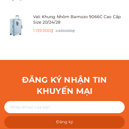
Vali Khung Nhôm Bamozo 9066C Cao Cấp
Size 20/24/28
1.139.000₫
2.639.000₫
ĐĂNG KÝ NHẬN TIN
KHUYẾN MẠI
Đăng ký