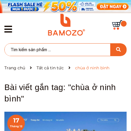
Trang chủ
Tất cả tin tức
chùa ở ninh bình
Bài viết gắn tag: "
chùa ở ninh
bình
"
17
Tháng 12