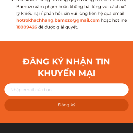
Bamozo xâm phạm hoặc không hài lòng với cách xử
lý khiếu nại / phản hồi, xin vui lòng liên hệ qua email
hotrokhachhang.bamozo@gmail.com
hoặc hotline
18009426
để được giải quyết.
ĐĂNG KÝ NHẬN TIN
KHUYẾN MẠI
Đăng ký