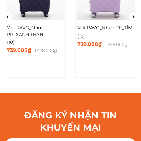
Vali RAVO_Nhựa
Vali RAVO_Nhựa PP_TÍM
PP_XANH THAN
(10)
(10)
739.000₫
1.478.000₫
739.000₫
1.478.000₫
ĐĂNG KÝ NHẬN TIN
KHUYẾN MẠI