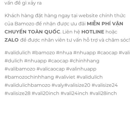
vấn đề gì xảy ra
Khách hàng đặt hàng ngay tại website chính thức
của Bamozo để nhận được ưu đãi
MIỄN PHÍ VẬN
CHUYỂN TOÀN QUỐC
. Liên hệ
HOTLINE
hoặc
ZALO
để được nhân viên tư vấn hỗ trợ và chăm sóc!
#validulich #bamozo #nhua #nhuapp #caocap #vali
#dulich #nhuapp #caocap #chinhhang
#valibamozo #valicaocap #valinhuapp
#bamozochinhhang #valiviet #validulich
#validulichbamozo #valy#valisize20 #valisize24
#valisize28 #vali20inch #vali24inch #vali28inch