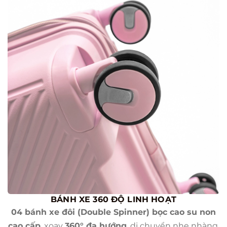
BÁNH XE 360 ĐỘ LINH HOẠT
04 bánh xe đôi (Double Spinner) bọc cao su non
cao cấp
, xoay
360° đa hướng
, di chuyển nhẹ nhàng,