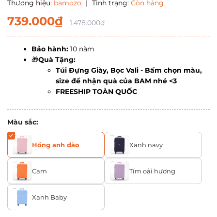
Thương hiệu:
bamozo
|
Tình trạng:
Còn hàng
739.000₫
1.478.000₫
Bảo hành:
10 năm
🎁
Quà Tặng:
Túi Đựng Giày, Bọc Vali - Bấm chọn màu,
size để nhận quà của BAM nhé <3
FREESHIP TOÀN QUỐC
Màu sắc:
Hồng anh đào
Xanh navy
Cam
Tím oải hương
Xanh Baby