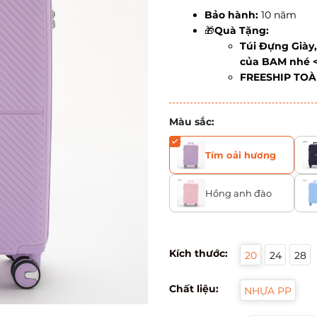
Bảo hành:
10 năm
🎁
Quà Tặng:
Túi Đựng Giày,
của BAM nhé 
FREESHIP TO
Màu sắc:
Tím oải hương
Hồng anh đào
Kích thước:
20
24
28
Chất liệu:
NHỰA PP