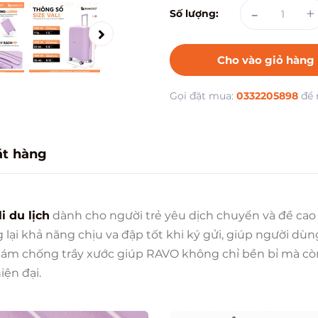
-
+
Số lượng:
Cho vào giỏ hàng
Gọi đặt mua:
0332205898
để 
ặt hàng
li du lịch
dành cho người trẻ yêu dịch chuyển và đề cao 
ại khả năng chịu va đập tốt khi ký gửi, giúp người dùng
hám chống trầy xước giúp RAVO không chỉ bền bỉ mà cò
ện đại.