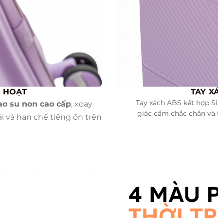
H HOẠT
TAY X
Tay xách ABS kết hợp Si
ao su non cao cấp
, xoay
giác cầm chắc chắn và t
i và hạn chế tiếng ồn trên