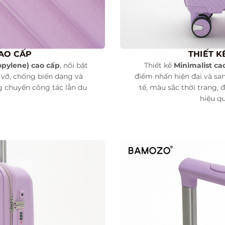
CAO CẤP
THIẾT K
pylene) cao cấp
, nổi bật
Thiết kế
Minimalist ca
 vỡ, chống biến dạng và
điểm nhấn hiện đại và sa
g chuyến công tác lẫn du
tế, màu sắc thời trang,
hiệu q