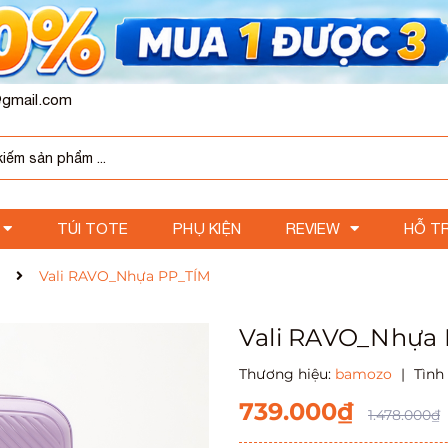
gmail.com
TÚI TOTE
PHỤ KIỆN
REVIEW
HỖ T
Vali RAVO_Nhựa PP_TÍM
Vali RAVO_Nhựa
Thương hiệu:
bamozo
|
Tình
739.000₫
1.478.000₫