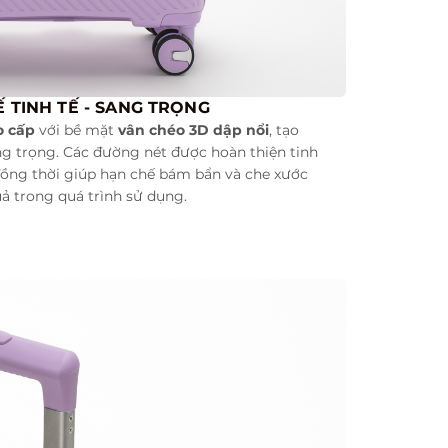
Ế TINH TẾ - SANG TRỌNG
o cấp
với bề mặt
vân chéo 3D dập nổi
, tạo
ng trọng. Các đường nét được hoàn thiện tinh
 đồng thời giúp hạn chế bám bẩn và che xước
uả trong quá trình sử dụng.