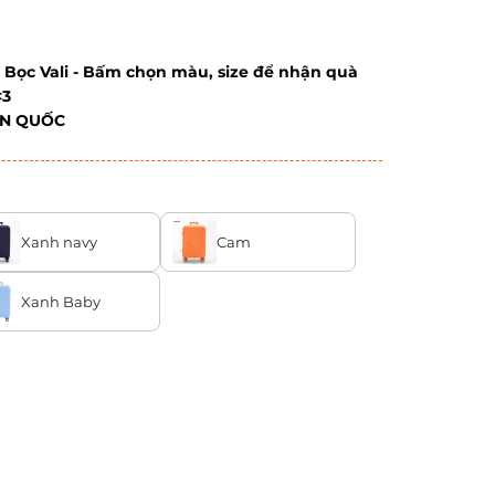
 Bọc Vali - Bấm chọn màu, size để nhận quà
<3
ÀN QUỐC
Xanh navy
Cam
Xanh Baby