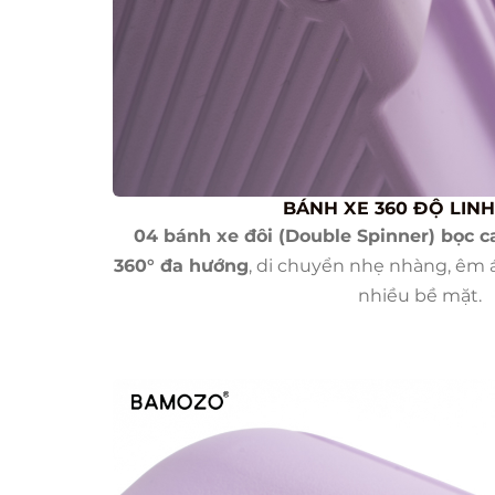
BÁNH XE 360 ĐỘ LIN
04 bánh xe đôi (Double Spinner) bọc c
360° đa hướng
, di chuyển nhẹ nhàng, êm á
nhiều bề mặt.