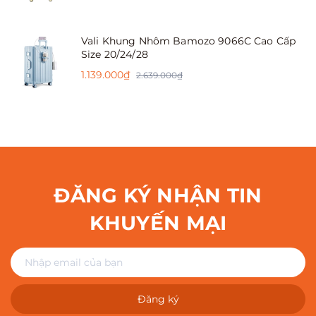
Vali Khung Nhôm Bamozo 9066C Cao Cấp
Size 20/24/28
1.139.000₫
2.639.000₫
ĐĂNG KÝ NHẬN TIN
KHUYẾN MẠI
Đăng ký