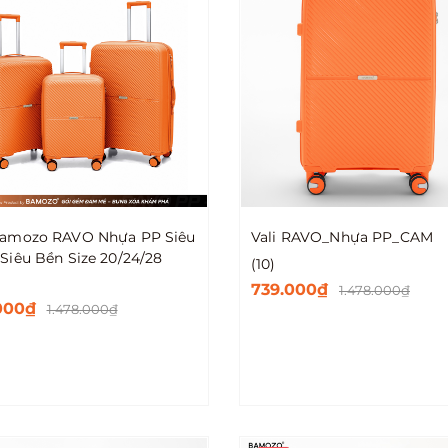
Bamozo RAVO Nhựa PP Siêu
Vali RAVO_Nhựa PP_CAM
 Siêu Bền Size 20/24/28
(10)
739.000₫
1.478.000₫
000₫
1.478.000₫