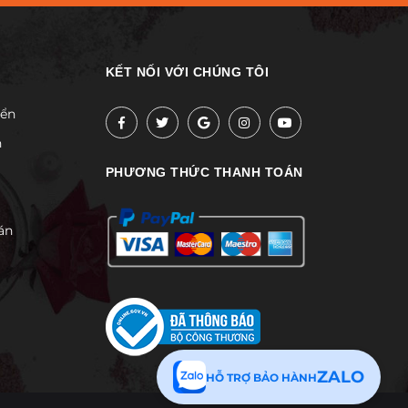
KẾT NỐI VỚI CHÚNG TÔI
yển
h
PHƯƠNG THỨC THANH TOÁN
án
ZALO
HỖ TRỢ BẢO HÀNH