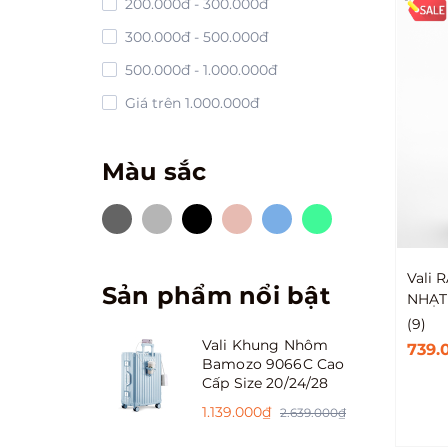
200.000đ - 300.000đ
300.000đ - 500.000đ
500.000đ - 1.000.000đ
Giá trên 1.000.000đ
Màu sắc
Vali
Sản phẩm nổi bật
NHẠT
(9)
Vali Khung Nhôm
739.
Bamozo 9066C Cao
Cấp Size 20/24/28
1.139.000₫
2.639.000₫