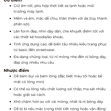
Ưu điểm
Giữ ấm tốt, phù hợp thời tiết se lạnh hoặc môi
trường máy lạnh.
Mềm và êm, mặc dễ chịu, thân thiện với da (tùy thành
phần sợi).
Lên form đẹp, nhìn dày dặn, che khuyết điểm tốt với
các thiết kế hoodie/áo khoác.
Tính ứng dụng cao, dễ biến tấu nhiều kiểu trang phục
từ basic đến streetwear.
Đa dạng chủng loại, từ nỉ mỏng nhẹ đến nỉ bông dày,
đáp ứng nhiều nhu cầu.
Nhược điểm
Dễ bám bụi và bám lông (đặc biệt màu tối hoặc bề
mặt có lông mịn).
Có thể xù lông nếu chất lượng sợi thấp, ma sát nhiều
hoặc giặt sai cách.
Khô chậm hơn so với vải mỏng, nhất là nỉ bông dày.
Dễ bị bí nếu mặc trong thời tiết nóng hoặc vận động