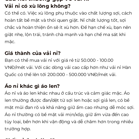
Vải nỉ có xù lông không?
Có thể có. Việc xù lông phụ thuộc vào chất lượng sợi, cách
hoàn tất bề mặt và thói quen giặt. Nỉ chất lượng tốt, sợi
chắc và hoàn thiện ổn sẽ ít xù hơn. Để hạn chế xù, bạn nên
giặt nhẹ, lộn trái, tránh chà mạnh và hạn chế ma sát khi
mặc.
Giá thành của vải nỉ?
Bạn có thể mua vải nỉ với giá rẻ từ 50.000 - 100.00
VNĐ/mét vải. Với các dòng vải cao cấp hơn như vải nỉ Hàn
Quốc có thể lên tới 200.000 - 500.000 VNĐ/mét vải.
Áo nỉ khác gì áo len?
Áo nỉ và áo len khác nhau ở cấu trúc và cảm giác mặc. Áo
len thường được đan/dệt từ sợi len hoặc sợi giả len, có bề
mặt mũi đan rõ và khả năng giữ ấm cao nhưng dễ móc sợi.
Áo nỉ thường có bề mặt vải mịn/xốp, giữ ấm vừa đến cao
tùy loại, bền hơn khi vận động và dễ chăm hơn trong nhiều
trường hợp.