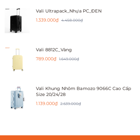
Vali Ultrapack_Nhựa PC_ĐEN
1.339.000₫
4.458.000₫
Vali 8812C_Vàng
789.000₫
1.649.000₫
Vali Khung Nhôm Bamozo 9066C Cao Cấp
Size 20/24/28
1.139.000₫
2.639.000₫