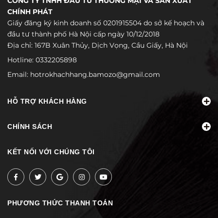
CÔNG TY TNHH ĐẦU TƯ THƯƠNG MẠI VÀ SẢN XUẤT
CHÍNH PHÁT
Giấy đăng ký kinh doanh số 0201915504 do sở kế hoạch và
đầu tư thành phố Hà Nội cấp ngày 10/12/2018
Địa chỉ: 167B Xuân Thủy, Dịch Vọng, Cầu Giấy, Hà Nội
Hotline:
0332205898
Email:
hotrokhachhang.bamozo@gmail.com
HỖ TRỢ KHÁCH HÀNG
CHÍNH SÁCH
KẾT NỐI VỚI CHÚNG TÔI
PHƯƠNG THỨC THANH TOÁN