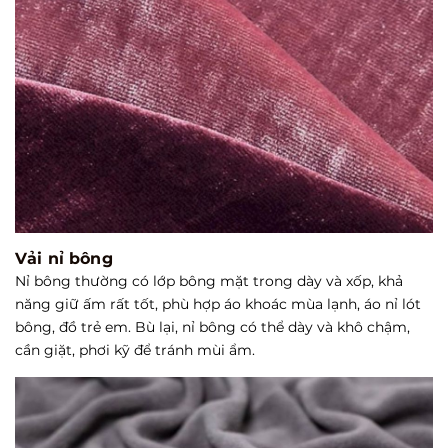
Vải nỉ bông
Nỉ bông thường có lớp bông mặt trong dày và xốp, khả
năng giữ ấm rất tốt, phù hợp áo khoác mùa lạnh, áo nỉ lót
bông, đồ trẻ em. Bù lại, nỉ bông có thể dày và khô chậm,
cần giặt, phơi kỹ để tránh mùi ẩm.