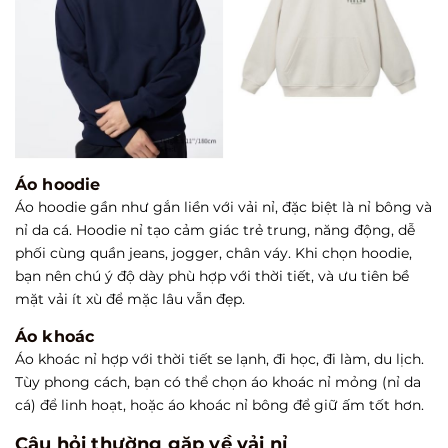
Áo hoodie
Áo hoodie gần như gắn liền với vải nỉ, đặc biệt là nỉ bông và
nỉ da cá. Hoodie nỉ tạo cảm giác trẻ trung, năng động, dễ
phối cùng quần jeans, jogger, chân váy. Khi chọn hoodie,
bạn nên chú ý độ dày phù hợp với thời tiết, và ưu tiên bề
mặt vải ít xù để mặc lâu vẫn đẹp.
Áo khoác
Áo khoác nỉ hợp với thời tiết se lạnh, đi học, đi làm, du lịch.
Tùy phong cách, bạn có thể chọn áo khoác nỉ mỏng (nỉ da
cá) để linh hoạt, hoặc áo khoác nỉ bông để giữ ấm tốt hơn.
Câu hỏi thường gặp về vải nỉ