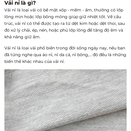
Vải nỉ là gì?
Vải nỉ là loại vải có bề mặt xốp - mềm - ấm, thường có lớp
lông mịn hoặc lớp bông mỏng giúp giữ nhiệt tốt. Về cấu
trúc, vải nỉ có thể được tạo ra từ dệt kim hoặc dệt thoi, sau
đó xử lý chải, ép, nén, hoặc phủ lớp lông để tăng độ êm và
khả năng giữ ấm.
Vải nỉ là loại vải phổ biến trong đời sống ngày nay, nếu bạn
đã từng nghe qua áo nỉ, nỉ da cá, nỉ bông,... đó đều là những
biến thể khác nhau của vải nỉ.