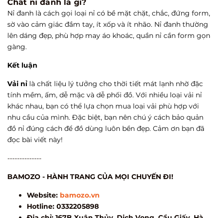
Chất nỉ đanh là gì?
Nỉ đanh là cách gọi loại nỉ có bề mặt chặt, chắc, đứng form,
sờ vào cảm giác đầm tay, ít xốp và ít nhão. Nỉ đanh thường
lên dáng đẹp, phù hợp may áo khoác, quần nỉ cần form gọn
gàng.
Kết luận
Vải nỉ
là chất liệu lý tưởng cho thời tiết mát lạnh nhờ đặc
tính mềm, ấm, dễ mặc và dễ phối đồ. Với nhiều loại vải nỉ
khác nhau, bạn có thể lựa chọn mua loại vải phù hợp với
nhu cầu của mình. Đặc biệt, bạn nên chú ý cách bảo quản
đồ nỉ đúng cách để đồ dùng luôn bền đẹp. Cảm ơn bạn đã
đọc bài viết này!
--------------
BAMOZO - HÀNH TRANG CỦA MỌI CHUYẾN ĐI!
Website:
bamozo.vn
Hotline: 0332205898
Địa chỉ: 167B Xuân Thủy, Dịch Vọng, Cầu Giấy, Hà