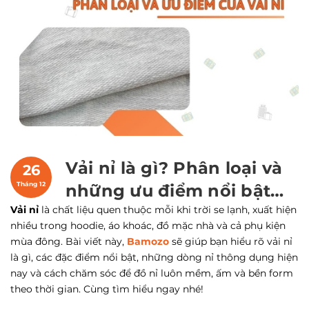
Vải nỉ là gì? Phân loại và
26
Tháng 12
những ưu điểm nổi bật
Vải nỉ
là chất liệu quen thuộc mỗi khi trời se lạnh, xuất hiện
của vải nỉ
nhiều trong hoodie, áo khoác, đồ mặc nhà và cả phụ kiện
mùa đông. Bài viết này,
Bamozo
sẽ giúp bạn hiểu rõ vải nỉ
là gì, các đặc điểm nổi bật, những dòng nỉ thông dụng hiện
nay và cách chăm sóc để đồ nỉ luôn mềm, ấm và bền form
theo thời gian. Cùng tìm hiểu ngay nhé!