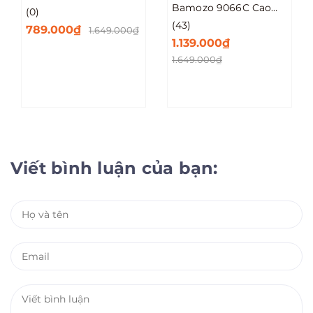
Bamozo 9066C Cao
(0)
Cấp Size 20/24/28
(43)
789.000₫
1.649.000₫
1.139.000₫
1.649.000₫
Viết bình luận của bạn: