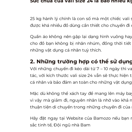
Sức chứa của vali size 24 là bao nhiêu k
25 kg hành lý chính là con số mà một chiếc vali
được khá nhiều đồ dùng cần thiết cho chuyến đi 
Quần áo không nên gập lại dạng hình vuông hay 
cho đồ bạn không bị nhăn nhúm, đồng thời tiết
những vật dụng cá nhân tuỳ thích.
2. Những trường hợp có thể sử dụng 
Với những chuyến đi kéo dài từ 7 – 10 ngày thì va
tác, với kích thước vali size 24 vẫn sẽ thực hi
cá nhân và bảo đảm an toàn cho những vật dụng
Mặc dù không thể xách tay để mang lên máy bay
vì vậy mà giảm đi, nguyên nhân là nhờ vào khả
thuận tiện di chuyển trong những chuyến đi của
Hãy đặt ngay tại Website của Bamozo nếu bạn m
sắc tinh tế, Đội ngũ nhà Bam