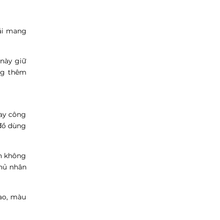
mái mang
 này giữ
ang thêm
hay công
 đồ dùng
ch không
chủ nhân
cao, màu