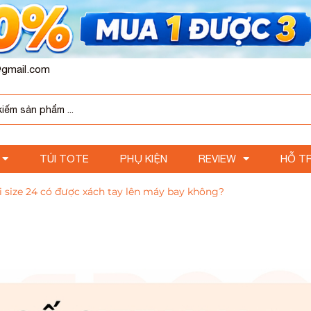
gmail.com
TÚI TOTE
PHỤ KIỆN
REVIEW
HỖ T
i size 24 có được xách tay lên máy bay không?