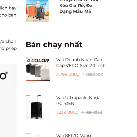
Kéo Giá Rẻ, Đa
lịch hay
Dạng Mẫu Mã
 cho bạn
lựa chọn
Bán chạy nhất
cho phép
Vali Doanh Nhân Cao
Cấp VERO Size 20 Inch
2.799.000₫
4.259.000₫
Vali Ultrapack_Nhựa
PC_ĐEN
1.339.000₫
4.458.000₫
Vali 8812C_Vàng