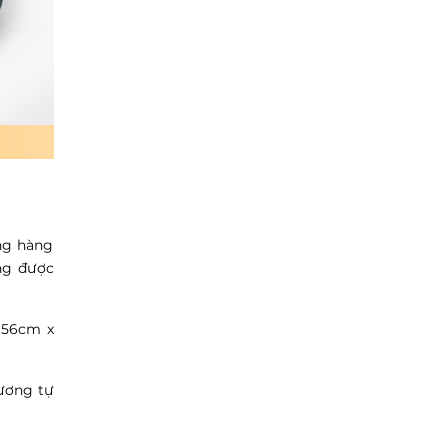
ãng hàng
ông được
 (56cm x
tương tự