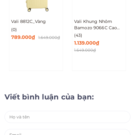
Vali 8812C_Vàng
Vali Khung Nhôm
Bamozo 9066C Cao
(0)
Cấp Size 20/24/28
(43)
789.000₫
1.649.000₫
1.139.000₫
1.649.000₫
Viết bình luận của bạn: