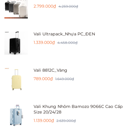
2.799.000₫
4.259.000₫
Vali Ultrapack_Nhựa PC_ĐEN
1.339.000₫
4.458.000₫
Vali 8812C_Vàng
789.000₫
1.649.000₫
Vali Khung Nhôm Bamozo 9066C Cao Cấp
Size 20/24/28
1.139.000₫
2.639.000₫