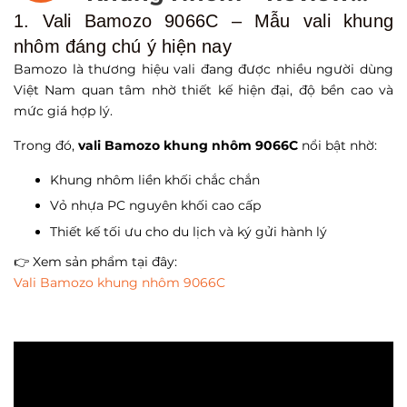
Thực Tế, Độ Bền & Sức
1. Vali Bamozo 9066C – Mẫu vali khung
nhôm đáng chú ý hiện nay
Chứa Có Đáng Mua?
Bamozo là thương hiệu vali đang được nhiều người dùng
Việt Nam quan tâm nhờ thiết kế hiện đại, độ bền cao và
mức giá hợp lý.
Trong đó,
vali Bamozo khung nhôm 9066C
nổi bật nhờ:
Khung nhôm liền khối chắc chắn
Vỏ nhựa PC nguyên khối cao cấp
Thiết kế tối ưu cho du lịch và ký gửi hành lý
👉 Xem sản phẩm tại đây:
Vali Bamozo khung nhôm 9066C