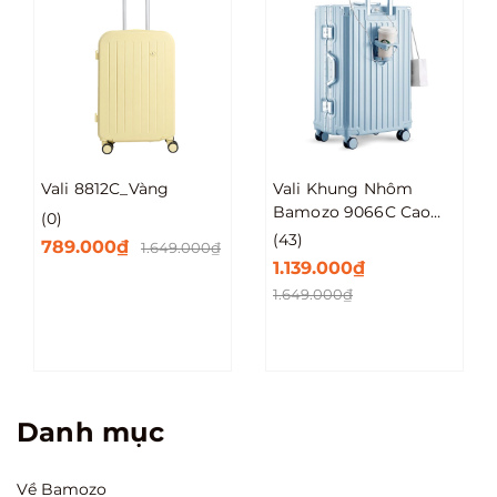
12C_Vàng
Vali Khung Nhôm
Vali Lumi 
Bamozo 9066C Cao
PC_TÍM
Cấp Size 20/24/28
(43)
(0)
00₫
1.649.000₫
1.139.000₫
889.000₫
1.649.000₫
Danh mục
Về Bamozo