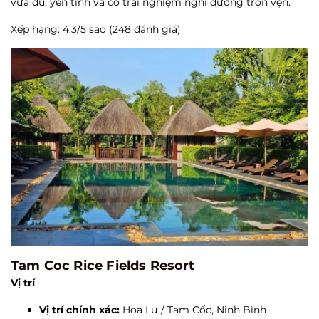
vừa đủ, yên tĩnh và có trải nghiệm nghỉ dưỡng trọn vẹn.
Xếp hạng: 4.3/5 sao (248 đánh giá)
Tam Coc Rice Fields Resort
Vị trí
Vị trí chính xác:
Hoa Lư / Tam Cốc, Ninh Bình