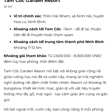
Tam Coc Garden Resort
Vị trí
Vị trí chính xác
: Thôn Hải Nham, xã Ninh Hải, huyện
Hoa Lư, Ninh Bình.
Khoảng cách tới Tam Cốc
: ~5km - dễ đi lại, thuận
tiện để đi thuyền hoặc tham quan.
Khoảng cách tới trung tâm thành phố Ninh Bình
:
khoảng 11-12 km.
Khoảng giá tham khảo
: Từ 2.600.000 - 8.000.000 VNĐ/
đêm tùy loại phòng, thời điểm đặt.
Tam Cốc Garden Resort nổi bật với không gian rộng rãi
giữa ruộng lúa, núi đá và vườn cây, mang lại trải nghiệm
nghỉ dưỡng rất đậm chất thiên nhiên. Resort có khoảng 16
bungalow, thiết kế mộc mạc, giản dị với vật liệu truyền
thống như đá, gỗ, mái ngói - tạo cảm giác ấm cúng và gần
gũi.
Hồ bơi ngoài trời, vườn cây, ban công riêng ở mỗi phòng