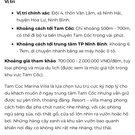
Vị trí
Vị trí chính xác
: Đội 4, thôn Văn Lâm, xã Ninh Hải,
huyện Hoa Lư, Ninh Bình.
Khoảng cách tới Tam Cốc:
Chỉ khoảng 500m - 700m,
có thể đi bộ ra bến thuyền Tam Cốc trong vài phút.
Khoảng cách tới trung tâm TP Ninh Bình
: Khoảng 6
- 7km, di chuyển nhanh bằng xe máy hoặc ô tô.
Khoảng giá tham khảo
: 700.000 - 2.000.000 VNĐ/đêm, tuỳ
loại phòng và mùa du lịch (được xem là mức giá tốt trong
khu vực Tam Cốc).
Tam Coc Marina Villa là lựa chọn lưu trú cực kỳ hợp lý cho
du khách muốn ở ngay trung tâm Tam Cốc nhưng vẫn giữ
được sự yên tĩnh, thoáng đãng. Resort – villa mang phong
cách hiện đại pha chút rustic nhẹ nhàng, với các phòng
ngủ sáng sủa, nội thất gỗ, cửa sổ lớn nhìn ra vườn hoặc hồ
bơi. Những hàng cây xanh và khu sân vườn bao quanh
khiến nơi đây có không khí rất nhẹ nhàng, thư thái.