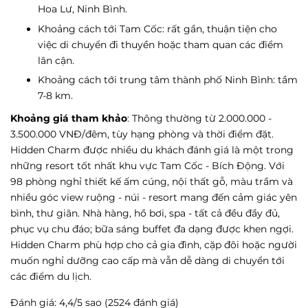
Hoa Lư, Ninh Bình.
Khoảng cách tới Tam Cốc: rất gần, thuận tiện cho
việc di chuyển đi thuyền hoặc tham quan các điểm
lân cận.
Khoảng cách tới trung tâm thành phố Ninh Bình: tầm
7-8 km.
Khoảng giá tham khảo
: Thông thường từ 2.000.000 -
3.500.000 VNĐ/đêm, tùy hạng phòng và thời điểm đặt.
Hidden Charm được nhiều du khách đánh giá là một trong
những resort tốt nhất khu vực Tam Cốc - Bích Động. Với
98 phòng nghỉ thiết kế ấm cúng, nội thất gỗ, màu trầm và
nhiều góc view ruộng - núi - resort mang đến cảm giác yên
bình, thư giãn. Nhà hàng, hồ bơi, spa - tất cả đều đầy đủ,
phục vụ chu đáo; bữa sáng buffet đa dạng được khen ngợi.
Hidden Charm phù hợp cho cả gia đình, cặp đôi hoặc người
muốn nghỉ dưỡng cao cấp mà vẫn dễ dàng di chuyển tới
các điểm du lịch.
Đánh giá: 4,4/5 sao (2524 đánh giá)