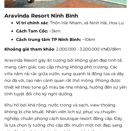
Aravinda Resort Ninh Bình
Vị trí chính xác
: Thôn Hải Nham, xã Ninh Hải, Hoa Lư.
Cách Tam Cốc:
~3km.
Cách trung tâm TP Ninh Bình:
~10km
Khoảng giá tham khảo
: 2.000.000 - 3.200.000 VNĐ/đêm
Aravinda Resort gây ấn tượng bởi không gian đẹp tinh tế,
mang cảm giác cao cấp nhưng không phô trương. Các
villa nằm rải rác giữa vườn, xung quanh là đồng lúa và dãy
núi đá vôi, tạo nên cảnh quan rất thơ mộng. Phòng được
thiết kế theo tone gỗ màu be nhẹ nhàng, hướng đến sự yên
tĩnh tuyệt đối cho kỳ nghỉ dưỡng.
Khu hồ bơi khá rộng, nước trong và sạch, view thoáng
không bị che khuất. Nhân viên lịch sự, phục vụ chuyên
nghiệp, chuẩn phong cách boutique resort đẳng cấp. Đây
là lựa chọn lý tưởng cho cặp đôi muốn một nơi đẹp, sang