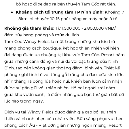
bộ hoặc đi xe đạp ra bến thuyền Tam Cốc rất tiện.
Khoảng cách tới trung tâm TP Ninh Bình:
Khoảng 7
- 8km, di chuyển 10-15 phút bằng xe máy hoặc ô tô.
Khoảng giá tham khảo:
Từ 1.500.000 - 2.800.000 VNĐ/
đêm, tùy hạng phòng và mùa du lịch.
Tam Cốc Windy Fields là một trong những khu lưu trú
mang phong cách boutique, kết hợp thiên nhiên với hiện
đại đang được ưa chuộng tại khu vực Tam Cốc. Resort nằm
giữa những cánh đồng và núi đá vôi đặc trưng của Ninh
Bình, tạo nên không gian thoáng đãng, bình yên. Thiết kế
phòng nghỉ tinh tế với tông gỗ trắng chủ đạo, cửa kính lớn
nhìn thẳng ra đồng lúa hoặc núi, khiến bạn luôn cảm nhận
được sự gần gũi với thiên nhiên. Hồ bơi ngoài trời nằm
giữa khu vườn xanh, là điểm nhấn giúp bạn thư giãn bất cứ
lúc nào trong ngày.
Dịch vụ tại Windy Fields được đánh giá cao bởi sự thân
thiện và nhanh nhẹn của nhân viên. Bữa sáng phục vụ theo
phong cách Âu - Việt đơn giản nhưng ngon miệng. Resort