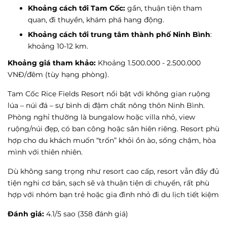
Khoảng cách tới Tam Cốc:
gần, thuận tiện tham
quan, đi thuyền, khám phá hang động.
Khoảng cách tới trung tâm thành phố Ninh Bình
:
khoảng 10-12 km.
Khoảng giá tham khảo:
Khoảng 1.500.000 - 2.500.000
VNĐ/đêm (tùy hạng phòng).
Tam Cốc Rice Fields Resort nổi bật với không gian ruộng
lúa – núi đá – sự bình dị đậm chất nông thôn Ninh Bình.
Phòng nghỉ thường là bungalow hoặc villa nhỏ, view
ruộng/núi đẹp, có ban công hoặc sân hiên riêng. Resort phù
hợp cho du khách muốn “trốn” khỏi ồn ào, sống chậm, hòa
mình với thiên nhiên.
Dù không sang trọng như resort cao cấp, resort vẫn đầy đủ
tiện nghi cơ bản, sạch sẽ và thuận tiện di chuyển, rất phù
hợp với nhóm bạn trẻ hoặc gia đình nhỏ đi du lịch tiết kiệm
Đánh giá:
4.1/5 sao (358 đánh giá)