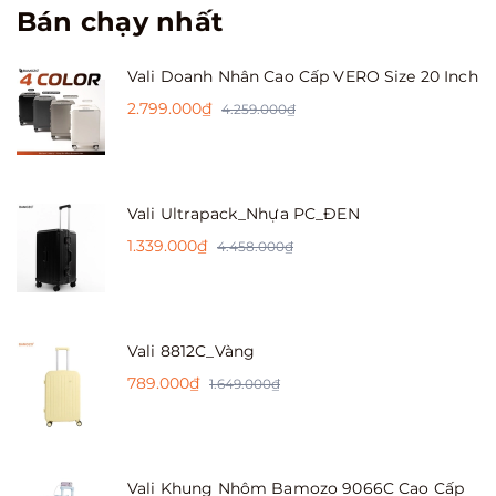
Bán chạy nhất
Vali Doanh Nhân Cao Cấp VERO Size 20 Inch
2.799.000₫
4.259.000₫
Vali Ultrapack_Nhựa PC_ĐEN
1.339.000₫
4.458.000₫
Vali 8812C_Vàng
789.000₫
1.649.000₫
Vali Khung Nhôm Bamozo 9066C Cao Cấp