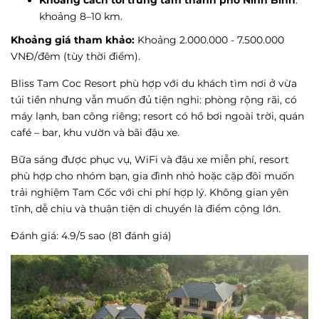
Khoảng cách tới trung tâm thành phố Ninh Bình
:
khoảng 8–10 km.
Khoảng giá tham khảo:
Khoảng 2.000.000 - 7.500.000
VNĐ/đêm (tùy thời điểm).
Bliss Tam Coc Resort phù hợp với du khách tìm nơi ở vừa
túi tiền nhưng vẫn muốn đủ tiện nghi: phòng rộng rãi, có
máy lạnh, ban công riêng; resort có hồ bơi ngoài trời, quán
café – bar, khu vườn và bãi đậu xe.
Bữa sáng được phục vụ, WiFi và đậu xe miễn phí, resort
phù hợp cho nhóm bạn, gia đình nhỏ hoặc cặp đôi muốn
trải nghiệm Tam Cốc với chi phí hợp lý. Không gian yên
tĩnh, dễ chịu và thuận tiện di chuyển là điểm cộng lớn.
Đánh giá: 4.9/5 sao (81 đánh giá)