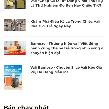
Vali “Chấp Cả Ô Tô” Đang Viral: Thực Sự
Là Thử Nghiệm Độ Bền Hay Chiêu Trò?
Khám Phá Điều Kỳ Lạ Trong Chiếc Vali
Của Giới Trẻ Ngày Nay
Bamozo - Thương hiệu vali Việt đồng
hành cùng thế hệ trẻ trong nhịp sống di
chuyển hiện đại
Vali Bamozo - Chuyên Sỉ Lẻ Vali Kéo Giá
Rẻ, Đa Dạng Mẫu Mã
Bán chạy nhất