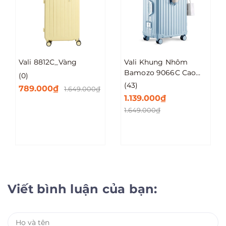
Vali 8812C_Vàng
Vali Khung Nhôm
Bamozo 9066C Cao
(0)
Cấp Size 20/24/28
(43)
789.000₫
1.649.000₫
1.139.000₫
1.649.000₫
Viết bình luận của bạn: