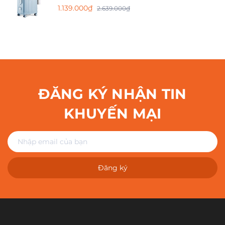
1.139.000₫
2.639.000₫
ĐĂNG KÝ NHẬN TIN
KHUYẾN MẠI
Đăng ký