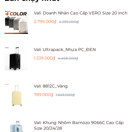
Vali Doanh Nhân Cao Cấp VERO Size 20 Inch
2.799.000₫
4.259.000₫
Vali Ultrapack_Nhựa PC_ĐEN
1.339.000₫
4.458.000₫
Vali 8812C_Vàng
789.000₫
1.649.000₫
Vali Khung Nhôm Bamozo 9066C Cao Cấp
Size 20/24/28