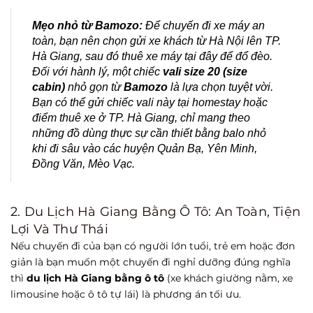
Mẹo nhỏ từ Bamozo:
Để chuyến đi xe máy an
toàn, bạn nên chọn gửi xe khách từ Hà Nội lên TP.
Hà Giang, sau đó thuê xe máy tại đây để đổ đèo.
Đối với hành lý, một chiếc
vali size 20 (size
cabin)
nhỏ gọn từ
Bamozo
là lựa chọn tuyệt vời.
Bạn có thể gửi chiếc vali này tại homestay hoặc
điểm thuê xe ở TP. Hà Giang, chỉ mang theo
những đồ dùng thực sự cần thiết bằng balo nhỏ
khi đi sâu vào các huyện Quản Bạ, Yên Minh,
Đồng Văn, Mèo Vạc.
2. Du Lịch Hà Giang Bằng Ô Tô: An Toàn, Tiện
Lợi Và Thư Thái
Nếu chuyến đi của bạn có người lớn tuổi, trẻ em hoặc đơn
giản là bạn muốn một chuyến đi nghỉ dưỡng đúng nghĩa
thì
du lịch Hà Giang bằng ô tô
(xe khách giường nằm, xe
limousine hoặc ô tô tự lái) là phương án tối ưu.