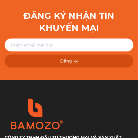
ĐĂNG KÝ NHẬN TIN
KHUYẾN MẠI
Đăng ký
CÔNG TY TNHH ĐẦU TƯ THƯƠNG MẠI VÀ SẢN XUẤT