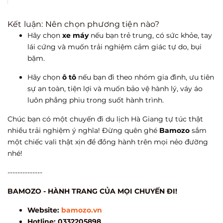
Kết luận: Nên chọn phương tiện nào?
Hãy chọn
xe máy
nếu bạn trẻ trung, có sức khỏe, tay
lái cứng và muốn trải nghiệm cảm giác tự do, bụi
bặm.
Hãy chọn
ô tô
nếu bạn đi theo nhóm gia đình, ưu tiên
sự an toàn, tiện lợi và muốn bảo vệ hành lý, váy áo
luôn phẳng phiu trong suốt hành trình.
Chúc bạn có một chuyến đi du lịch Hà Giang tự túc thật
nhiều trải nghiệm ý nghĩa! Đừng quên ghé
Bamozo
sắm
một chiếc vali thật xịn để đồng hành trên mọi nẻo đường
nhé!
--------------
BAMOZO - HÀNH TRANG CỦA MỌI CHUYẾN ĐI!
Website:
bamozo.vn
Hotline: 0332205898