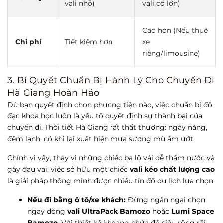
vali nhỏ)
vali cỡ lớn)
Cao hơn (Nếu thuê
Chi phí
Tiết kiệm hơn
xe
riêng/limousine)
3. Bí Quyết Chuẩn Bị Hành Lý Cho Chuyến Đi
Hà Giang Hoàn Hảo
Dù bạn quyết định chọn phương tiện nào, việc chuẩn bị đồ
đạc khoa học luôn là yếu tố quyết định sự thành bại của
chuyến đi. Thời tiết Hà Giang rất thất thường: ngày nắng,
đêm lạnh, có khi lại xuất hiện mưa sương mù ẩm ướt.
Chính vì vậy, thay vì những chiếc ba lô vải dễ thấm nước và
gây đau vai, việc sở hữu một chiếc
vali kéo chất lượng cao
là giải pháp thông minh được nhiều tín đồ du lịch lựa chọn.
Nếu đi bằng ô tô/xe khách:
Đừng ngần ngại chọn
ngay dòng
vali UltraPack Bamozo
hoặc
Lumi Space
Bamozo
. Với thiết kế khoang chứa đồ siêu rộng rãi