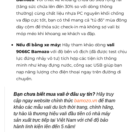
(tăng sức chứa lên đến 30% so với dòng thông
thường) cùng chất liệu nhựa PC nguyên khối chống
va đập cực tốt, bạn có thể mang cả "tủ đồ" mùa đông
dày cộm để thỏa sức check-in mà không sợ vali bị
móp méo khi khoang xe khách va đập.
Nếu đi bằng xe máy:
Hãy tham khảo dòng
vali
9066C Bamozo
với độ bền vô địch (đã được test chịu
lực đứng nhảy vô tư) tích hợp các tiện ích thông
minh như khay đựng nước, cổng sạc USB giúp bạn
nạp năng lượng cho điện thoại ngay trên đường di
chuyển.
Bạn chưa biết mua vali ở đâu uy tín?
Hãy truy
cập ngay website chính thức
bamozo.vn
để tham
khảo các mẫu vali du lịch thời trang, chính hãng,
tự hào là thương hiệu vali đầu tiên có nhà máy
sản xuất trực tiếp tại Việt Nam với chế độ bảo
hành linh kiện lên đến 5 năm!