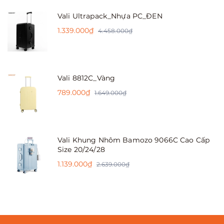
Vali Ultrapack_Nhựa PC_ĐEN
1.339.000₫
4.458.000₫
Vali 8812C_Vàng
789.000₫
1.649.000₫
Vali Khung Nhôm Bamozo 9066C Cao Cấp
Size 20/24/28
1.139.000₫
2.639.000₫