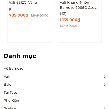
Vali 8812C_Vàng
Vali Khung Nhôm
Bamozo 9066C Cao
(0)
Cấp Size 20/24/28
(43)
789.000₫
1.649.000₫
1.139.000₫
1.649.000₫
Danh mục
Về Bamozo
Vali
Balo
Túi Tote
Phụ Kiện
Review