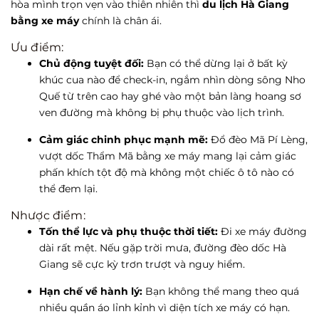
hòa mình trọn vẹn vào thiên nhiên thì
du lịch Hà Giang
bằng xe máy
chính là chân ái.
Ưu điểm:
Chủ động tuyệt đối:
Bạn có thể dừng lại ở bất kỳ
khúc cua nào để check-in, ngắm nhìn dòng sông Nho
Quế từ trên cao hay ghé vào một bản làng hoang sơ
ven đường mà không bị phụ thuộc vào lịch trình.
Cảm giác chinh phục mạnh mẽ:
Đổ đèo Mã Pí Lèng,
vượt dốc Thẩm Mã bằng xe máy mang lại cảm giác
phấn khích tột độ mà không một chiếc ô tô nào có
thể đem lại.
Nhược điểm:
Tốn thể lực và phụ thuộc thời tiết:
Đi xe máy đường
dài rất mệt. Nếu gặp trời mưa, đường đèo dốc Hà
Giang sẽ cực kỳ trơn trượt và nguy hiểm.
Hạn chế về hành lý:
Bạn không thể mang theo quá
nhiều quần áo lỉnh kỉnh vì diện tích xe máy có hạn.