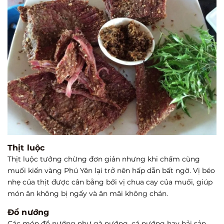
Thịt luộc
Thịt luộc tưởng chừng đơn giản nhưng khi chấm cùng
muối kiến vàng Phú Yên lại trở nên hấp dẫn bất ngờ. Vị béo
nhẹ của thịt được cân bằng bởi vị chua cay của muối, giúp
món ăn không bị ngấy và ăn mãi không chán.
Đồ nướng
Các món đồ nướng như gà nướng, cá nướng hay hải sản