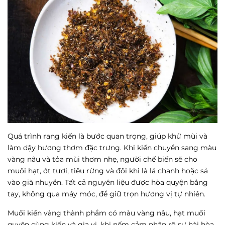
Quá trình rang kiến là bước quan trọng, giúp khử mùi và
làm dậy hương thơm đặc trưng. Khi kiến chuyển sang màu
vàng nâu và tỏa mùi thơm nhẹ, người chế biến sẽ cho
muối hạt, ớt tươi, tiêu rừng và đôi khi là lá chanh hoặc sả
vào giã nhuyễn. Tất cả nguyên liệu được hòa quyện bằng
tay, không qua máy móc, để giữ trọn hương vị tự nhiên.
Muối kiến vàng thành phẩm có màu vàng nâu, hạt muối
quyện cùng kiến và gia vị, khi nếm cảm nhận rõ sự hài hòa