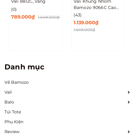
Vali 8812C_Vàng
Vali Khung Nhôm
Bamozo 9066C Cao
(0)
Cấp Size 20/24/28
(43)
789.000₫
1.649.000₫
1.139.000₫
1.649.000₫
Danh mục
Về Bamozo
Vali
Balo
Túi Tote
Phụ Kiện
Review