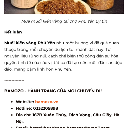
Mua muối kiến vàng tại chợ Phú Yên uy tín
Kết luận
Muối kiến vàng Phú Yên
như một hương vị đã quá quen
thuộc trong mỗi chuyến du lịch tới mảnh đất này. Từ
nguyên liệu rừng núi, cách chế biến thủ công đến sự hòa
quyện tinh tế của các vị, tất cả đã tạo nên một đặc sản độc
đáo, mang đậm linh hồn Phú Yên.
--------------
BAMOZO - HÀNH TRANG CỦA MỌI CHUYẾN ĐI!
Website:
bamozo.vn
Hotline: 0332205898
Địa chỉ: 167B Xuân Thủy, Dịch Vọng, Cầu Giấy, Hà
Nội.
Email:
hotrokhachhang.bamozo@gmail.com