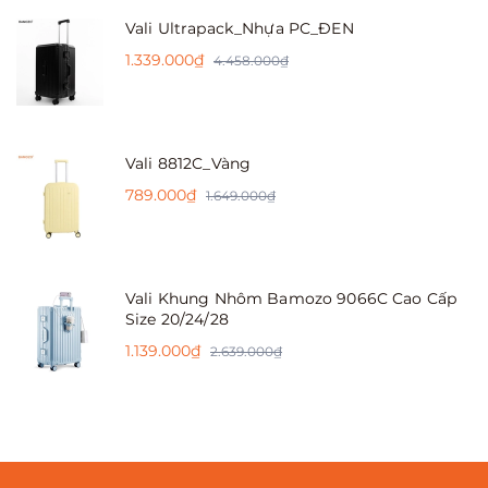
Vali Ultrapack_Nhựa PC_ĐEN
1.339.000₫
4.458.000₫
Vali 8812C_Vàng
789.000₫
1.649.000₫
Vali Khung Nhôm Bamozo 9066C Cao Cấp
Size 20/24/28
1.139.000₫
2.639.000₫