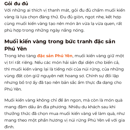
Gỏi đu đủ
Với những ai thích vị thanh mát, gỏi đu đủ chấm muối kiến
vàng là lựa chọn đáng thử. Đu đủ giòn, ngọt nhẹ, kết hợp
cùng muối kiến vàng tạo nên món ăn vừa lạ vừa quen, rất
phù hợp trong những ngày nắng nóng.
Muối kiến vàng trong bức tranh đặc sản
Phú Yên
Trong kho tàng
đặc sản Phú Yên
, muối kiến vàng giữ một
vị trí rất riêng. Nếu các món hải sản đại diện cho biển cả,
thì muối kiến vàng lại là tiếng nói của núi rừng, của những
vùng đất còn giữ nguyên nét hoang sơ. Chính sự đối lập
nhưng bổ trợ ấy đã tạo nên bản sắc ẩm thực đa dạng cho
Phú Yên.
Muối kiến vàng không chỉ để ăn ngon, mà còn là món quà
mang đậm dấu ấn địa phương. Nhiều du khách sau khi
thưởng thức đã chọn mua muối kiến vàng về làm quà, như
mang theo một phần hương vị núi rừng Phú Yên về với gia
đình.