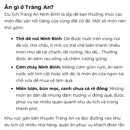
Ăn gì ở Tràng An?
Du lịch Tràng An Ninh Bình là dịp để bạn thưởng thức các
món đặc sản nổi tiếng của vùng đất cố đô. Một số món nên
thử gồm:
Thịt dê núi Ninh Bình
: Dê được nuôi trên vùng núi
đá vôi, thịt chắc, ít mỡ, có thể chế biến thành nhiều
món như dê tái chanh, dê nướng, lẩu dê,… Thường
được ăn kèm rau sống và chấm tương gừng.
Cơm cháy Ninh Bình:
Miếng cơm giòn rụm, ăn kèm
nước sốt tim cật hoặc sốt dê, là món ăn vừa ngon tại
chỗ vừa dễ mua về làm quà.
Miến lươn, bún mọc, canh chua cá rô đồng
: Những
món ăn dân dã nhưng đậm hương vị đồng quê, được
phục vụ tại nhiều quán quanh khu du lịch và trong
thành phố.
Khu vực gần bến thuyền Tràng An và dọc đường vào khu
du lịch có nhiều nhà hàng, quán ăn phục vụ khách đoàn lẫn