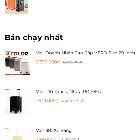
Bán chạy nhất
Vali Doanh Nhân Cao Cấp VERO Size 20 Inch
2.799.000₫
4.259.000₫
Vali Ultrapack_Nhựa PC_ĐEN
1.339.000₫
4.458.000₫
Vali 8812C_Vàng
789.000₫
1.649.000₫