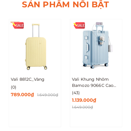
SẢN PHẨM NỔI BẬT
Vali 8812C_Vàng
Vali Khung Nhôm
Bamozo 9066C Cao
(0)
Cấp Size 20/24/28
(43)
789.000₫
1.649.000₫
1.139.000₫
1.649.000₫