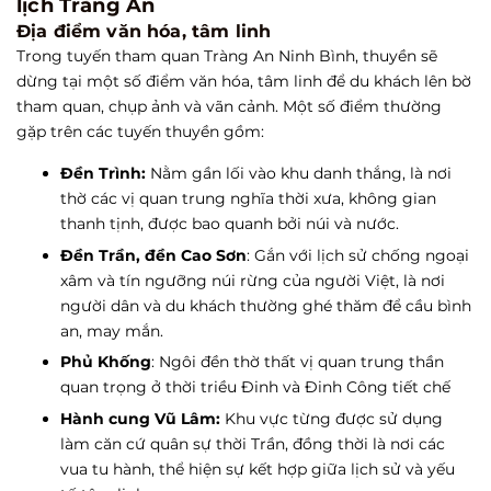
lịch Tràng An
Địa điểm văn hóa, tâm linh
Trong tuyến tham quan Tràng An Ninh Bình, thuyền sẽ
dừng tại một số điểm văn hóa, tâm linh để du khách lên bờ
tham quan, chụp ảnh và vãn cảnh. Một số điểm thường
gặp trên các tuyến thuyền gồm:
Đền Trình:
Nằm gần lối vào khu danh thắng, là nơi
thờ các vị quan trung nghĩa thời xưa, không gian
thanh tịnh, được bao quanh bởi núi và nước.
Đền Trần, đền Cao Sơn
: Gắn với lịch sử chống ngoại
xâm và tín ngưỡng núi rừng của người Việt, là nơi
người dân và du khách thường ghé thăm để cầu bình
an, may mắn.
Phủ Khống
: Ngôi đền thờ thất vị quan trung thần
quan trọng ở thời triều Đinh và Đinh Công tiết chế
Hành cung Vũ Lâm:
Khu vực từng được sử dụng
làm căn cứ quân sự thời Trần, đồng thời là nơi các
vua tu hành, thể hiện sự kết hợp giữa lịch sử và yếu