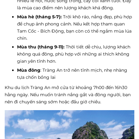
nhiều lễ hội, nước sông trong, cây cối xanh tươi. Đây
là mùa cao điểm nên lượng khách khá đông.
Mùa hè (tháng 5-7):
Trời khô ráo, nắng đẹp, phù hợp
để chụp ảnh phong cảnh. Nếu kết hợp tham quan
Tam Cốc - Bích Động, bạn còn có thể ngắm mùa lúa
chín.
Mùa thu (tháng 9-11):
Thời tiết dễ chịu, lượng khách
không quá đông, phù hợp với những ai thích không
gian yên tĩnh hơn.
Mùa đông
: Tràng An trở nên tĩnh mịch, nhẹ nhàng
tựa chốn bồng lai
Khu du lịch Tràng An mở cửa từ khoảng 7h00 đến 16h30
hằng ngày. Nếu muốn tránh nắng gắt và đông người, bạn
nên đi chuyến sáng sớm hoặc đầu giờ chiều.