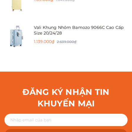
Vali Khung Nhôm Bamozo 9066C Cao Cấp
Size 20/24/28
1.139.000₫
2.639.000₫
ĐĂNG KÝ NHẬN TIN
KHUYẾN MẠI