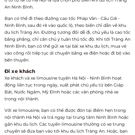
ô tô tự lái từ Hà Nội là lựa chọn phổ biến khi du lịch Tràng
An Ninh Bình.
Bạn có thể đi theo đường cao tốc Pháp Vân - Cầu Giẽ -
Ninh Bình, sau đó rẽ vào quốc lộ, theo biển chỉ dẫn về khu
du lịch Tràng An. Đường tương đối dễ đi, chủ yếu là cao tốc
bằng phẳng, chỉ cần chú ý tuân thủ tốc độ. Khi tới Tràng An
Ninh Bình, bạn có thể gửi xe tại bãi xe khu du lịch, mua vé
vào cổng rồi tiếp tục di chuyển bằng xe điện hoặc đi bộ vào
bến thuyền.
Đi xe khách
Xe khách và xe limousine tuyến Hà Nội - Ninh Bình hoạt
động liên tục trong ngày, xuất phát chủ yếu từ bến Giáp
Bát, Nước Ngầm, Mỹ Đình hoặc các văn phòng nhà xe
trong nội thành.
Với xe limousine, bạn có thể được đón tại điểm hẹn trong
nội thành Hà Nội và trả ngay tại trung tâm Ninh Bình hoặc
gần khu du lịch. Các tuyến limousine thường có xe trung
chuyển sẽ đưa bạn vào tới khu du lịch Tràng An. Hoặc, bạn