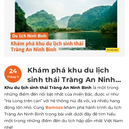
Khám phá khu du lịch
24
Tháng 11
sinh thái Tràng An Ninh
Khu du lịch sinh thái Tràng An Ninh Bình
Bình được UNESCO công
là một trong
những điểm đến nổi bật nhất của miền Bắc, được ví như
nhận
“Hạ Long trên cạn” với hệ thống núi đá vôi, và nhiều hang
động lớn nhỏ. Cùng
Bamozo
khám phá hành trình du lịch
Tràng An Ninh Bình trong bài viết dưới đây để tìm hiểu
một trong những điểm đến du lịch hấp dẫn nhất Việt Nam
nhé!