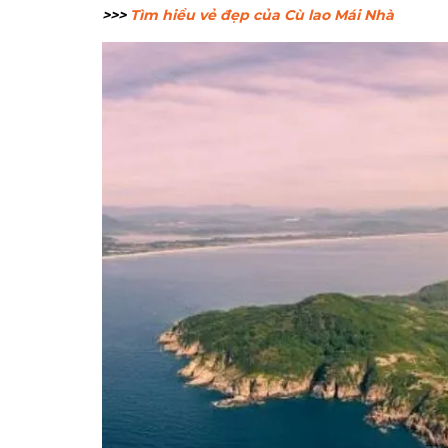
>>>
Tìm hiểu vẻ đẹp của Cù lao Mái Nhà