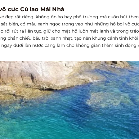
vô cực Cù lao Mái Nhà
vẻ đẹp rất riêng, không ồn ào hay phô trương mà cuốn hút theo
 sát biển, có màu xanh ngọc trong veo như những hồ bơi vô cự
o rồi rút ra liên tục, giữ cho mặt hồ luôn mát lạnh và trong trẻo
lặng phản chiếu bầu trời xanh nhạt, tạo nên khung cảnh tinh khôi
ợn ngay dưới làn nước càng làm cho không gian thêm sinh động 