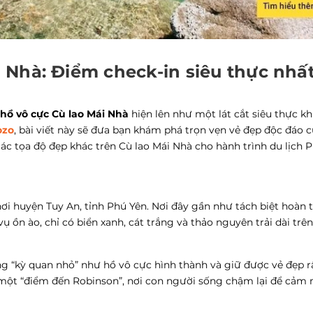
 Nhà: Điểm check-in siêu thực nhấ
hồ vô cực Cù lao Mái Nhà
hiện lên như một lát cắt siêu thực kh
zo
, bài viết này sẽ đưa bạn khám phá trọn vẹn vẻ đẹp độc đáo 
các tọa độ đẹp khác trên Cù lao Mái Nhà cho hành trình du lịch 
i huyện Tuy An, tỉnh Phú Yên. Nơi đây gần như tách biệt hoàn 
vụ ồn ào, chỉ có biển xanh, cát trắng và thảo nguyên trải dài trê
g “kỳ quan nhỏ” như hồ vô cực hình thành và giữ được vẻ đẹp r
 một “điểm đến Robinson”, nơi con người sống chậm lại để cảm