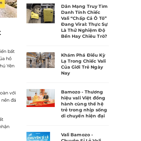
Dân Mạng Truy Tìm
Danh Tính Chiếc
Vali “Chấp Cả Ô Tô”
Đang Viral: Thực Sự
Là Thử Nghiệm Độ
t
Bền Hay Chiêu Trò?
iến bất
Khám Phá Điều Kỳ
của hồ
Lạ Trong Chiếc Vali
Phú Yên
Của Giới Trẻ Ngày
Nay
Bamozo - Thương
toàn với
hiệu vali Việt đồng
n nền đá
hành cùng thế hệ
trẻ trong nhịp sống
di chuyển hiện đại
ất
 nhận
Vali Bamozo -
Chuyên Sỉ Lẻ Vali