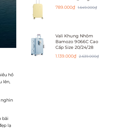
789.000₫
1.649.000₫
Vali Khung Nhôm
Bamozo 9066C Cao
Cấp Size 20/24/28
1.139.000₫
2.639.000₫
hiều hồ
 lên,
 nghìn
 bãi
đẹp lạ