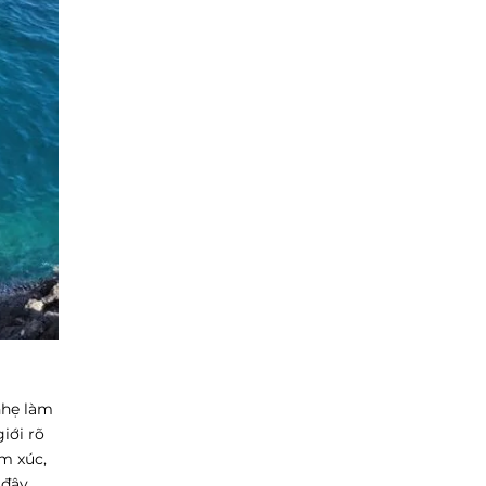
nhẹ làm
iới rõ
m xúc,
 đây