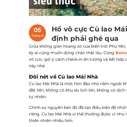
Hồ vô cực Cù lao Mái
05
Tháng 01
định phải ghé qua
Giữa không gian hoang sơ của biển trời Phú Yên,
kỳ ai cũng muốn dừng chân thật lâu. Cùng
Bamo
vô cực, gợi ý cách check-in ấn tượng và kết hợp 
này nhé.
Đôi nét về Cù lao Mái Nhà
Cù lao Mái Nhà là một hòn đảo nhỏ nằm ngoài khơ
đất liền, không có khu du lịch lớn, không có dịch 
tự nhiên.
Chính sự nguyên bản đó đã tạo điều kiện để nhữn
riêng. Cù lao Mái Nhà vì thế thường được ví như
thiên nhiên nhiều hơn.