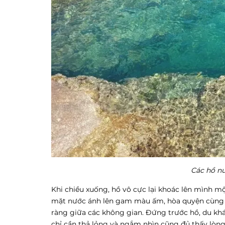
Các hồ nư
Khi chiều xuống, hồ vô cực lại khoác lên mình m
mặt nước ánh lên gam màu ấm, hòa quyện cùng trờ
ràng giữa các không gian. Đứng trước hồ, du kh
chỉ cần thả lỏng và ngắm nhìn cũng đủ thấy lòng