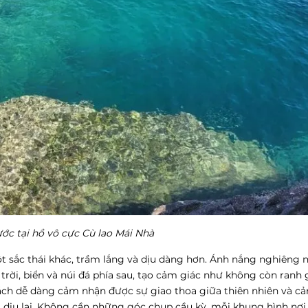
ớc tại hồ vô cực Cù lao Mái Nhà
ột sắc thái khác, trầm lắng và dịu dàng hơn. Ánh nắng nghiêng 
i, biển và núi đá phía sau, tạo cảm giác như không còn ranh g
ách dễ dàng cảm nhận được sự giao thoa giữa thiên nhiên và cả
 dịu lại. Không cần những góc chụp cầu kỳ, mỗi khung hình nơi