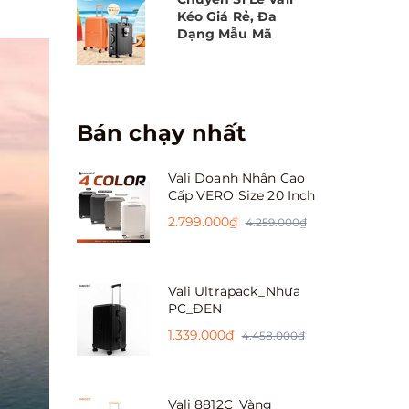
Kéo Giá Rẻ, Đa
Dạng Mẫu Mã
Bán chạy nhất
Vali Doanh Nhân Cao
Cấp VERO Size 20 Inch
2.799.000₫
4.259.000₫
Vali Ultrapack_Nhựa
PC_ĐEN
1.339.000₫
4.458.000₫
Vali 8812C_Vàng