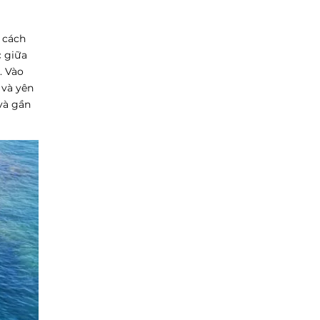
 cách
c giữa
. Vào
 và yên
và gần