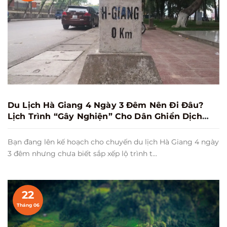
Du Lịch Hà Giang 4 Ngày 3 Đêm Nên Đi Đâu?
Lịch Trình “Gây Nghiện” Cho Dân Ghiền Dịch
Chuyển
Bạn đang lên kế hoạch cho chuyến du lịch Hà Giang 4 ngày
3 đêm nhưng chưa biết sắp xếp lộ trình t...
22
Tháng 06