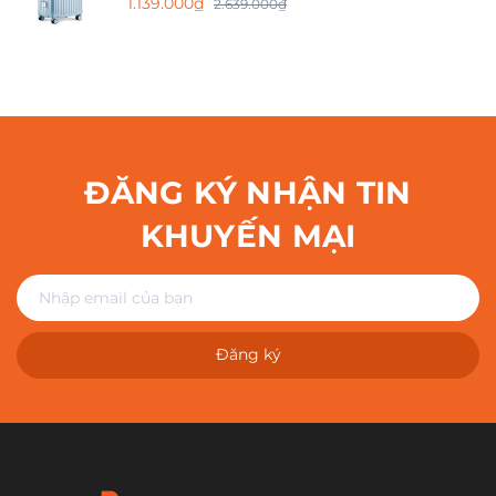
1.139.000₫
2.639.000₫
ĐĂNG KÝ NHẬN TIN
KHUYẾN MẠI
Đăng ký