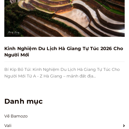
Kinh Nghiệm Du Lịch Hà Giang Tự Túc 2026 Cho
Người Mới
Bí Kíp Bỏ Túi: Kinh Nghiệm Du Lịch Hà Giang Tự Túc Cho
Người Mới Từ A - Z Hà Giang – mảnh đất địa...
Danh mục
Về Bamozo
Vali