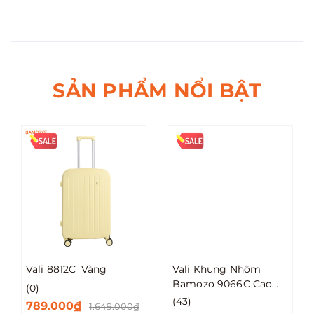
SẢN PHẨM NỔI BẬT
Vali 8812C_Vàng
Vali Khung Nhôm
Bamozo 9066C Cao
(0)
Cấp Size 20/24/28
(43)
789.000₫
1.649.000₫