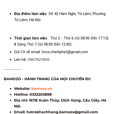
Địa điểm làm việc
: Số 42 Hàm Nghi, Từ Liêm, Phường
Từ Liêm, Hà Nội
Thời gian làm việc
: Thứ 2 - Thứ 6 (từ 08:00 đến 17:15)
& Sáng Thứ 7 (từ 08:00 đến 12:00)
Gửi CV về email: hcns.chinhphat@gmail.com
Liên hệ:
0967827895
--------------
BAMOZO - HÀNH TRANG CỦA MỌI CHUYẾN ĐI!
Website:
bamozo.vn
Hotline: 0332205898
Địa chỉ: 167B Xuân Thủy, Dịch Vọng, Cầu Giấy, Hà
Nội.
Email:
hotrokhachhang.bamozo@gmail.com