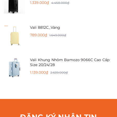
1.339.000₫
4.458.000₫
Vali 8812C_Vàng
789.000₫
1.649.000₫
Vali Khung Nhôm Bamozo 9066C Cao Cấp
Size 20/24/28
1.139.000₫
2.639.000₫