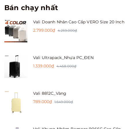
Bán chạy nhất
Vali Doanh Nhân Cao Cấp VERO Size 20 Inch
2.799.000₫
4.259.000₫
Vali Ultrapack_Nhựa PC_ĐEN
1.339.000₫
4.458.000₫
Vali 8812C_Vàng
789.000₫
1.649.000₫