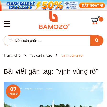
Trang chủ
Tất cả tin tức
vịnh vũng rô
Bài viết gắn tag: "
vịnh vũng rô
"
07
Tháng 01