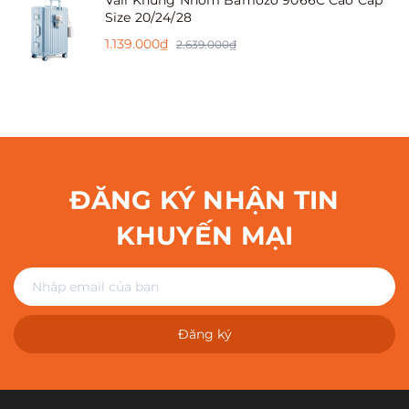
Vali Khung Nhôm Bamozo 9066C Cao Cấp
Size 20/24/28
1.139.000₫
2.639.000₫
ĐĂNG KÝ NHẬN TIN
KHUYẾN MẠI
Đăng ký