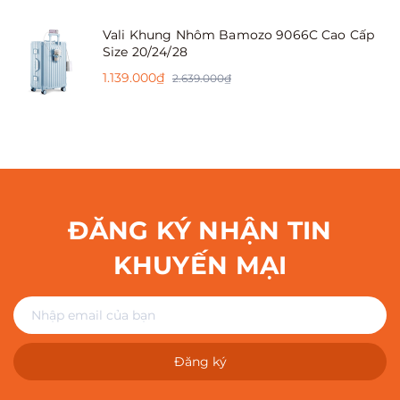
Vali Khung Nhôm Bamozo 9066C Cao Cấp
Size 20/24/28
1.139.000₫
2.639.000₫
ĐĂNG KÝ NHẬN TIN
KHUYẾN MẠI
Đăng ký