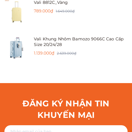
Vali 8812C_Vàng
789.000₫
1.649.000₫
Vali Khung Nhôm Bamozo 9066C Cao Cấp
Size 20/24/28
1.139.000₫
2.639.000₫
ĐĂNG KÝ NHẬN TIN
KHUYẾN MẠI