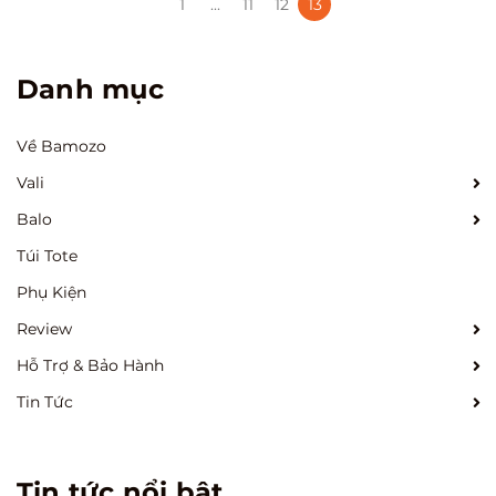
1
...
11
12
13
Danh mục
Về Bamozo
Vali
Balo
Túi Tote
Phụ Kiện
Review
Hỗ Trợ & Bảo Hành
Tin Tức
Tin tức nổi bật