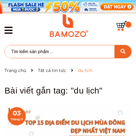
Trang chủ
Tất cả tin tức
du lịch
Bài viết gắn tag: "
du lịch
"
03
Tháng 11