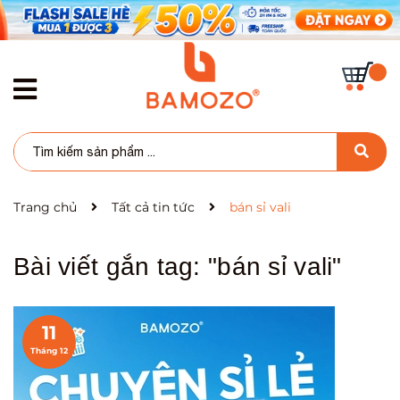
Trang chủ
Tất cả tin tức
bán sỉ vali
Bài viết gắn tag: "
bán sỉ vali
"
11
Tháng 12