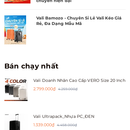
chuyển hiện đại
Vali Bamozo - Chuyên Sỉ Lẻ Vali Kéo Giá
Rẻ, Đa Dạng Mẫu Mã
Bán chạy nhất
Vali Doanh Nhân Cao Cấp VERO Size 20 Inch
2.799.000₫
4.259.000₫
Vali Ultrapack_Nhựa PC_ĐEN
1.339.000₫
4.458.000₫