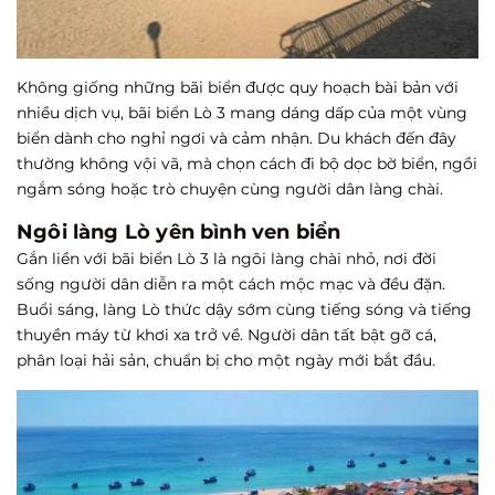
Không giống những bãi biển được quy hoạch bài bản với
nhiều dịch vụ, bãi biển Lò 3 mang dáng dấp của một vùng
biển dành cho nghỉ ngơi và cảm nhận. Du khách đến đây
thường không vội vã, mà chọn cách đi bộ dọc bờ biển, ngồi
ngắm sóng hoặc trò chuyện cùng người dân làng chài.
Ngôi làng Lò yên bình ven biển
Gắn liền với bãi biển Lò 3 là ngôi làng chài nhỏ, nơi đời
sống người dân diễn ra một cách mộc mạc và đều đặn.
Buổi sáng, làng Lò thức dậy sớm cùng tiếng sóng và tiếng
thuyền máy từ khơi xa trở về. Người dân tất bật gỡ cá,
phân loại hải sản, chuẩn bị cho một ngày mới bắt đầu.