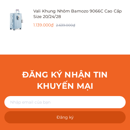
Vali Khung Nhôm Bamozo 9066C Cao Cấp
Size 20/24/28
1.139.000₫
2.639.000₫
ĐĂNG KÝ NHẬN TIN
KHUYẾN MẠI
Đăng ký