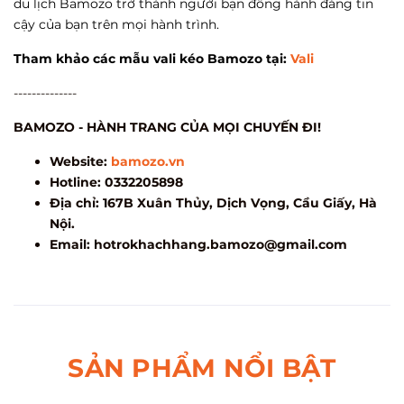
du lịch Bamozo trở thành người bạn đồng hành đáng tin
cậy của bạn trên mọi hành trình.
Tham khảo các mẫu vali kéo Bamozo tại:
Vali
--------------
BAMOZO - HÀNH TRANG CỦA MỌI CHUYẾN ĐI!
Website:
bamozo.vn
Hotline: 0332205898
Địa chỉ: 167B Xuân Thủy, Dịch Vọng, Cầu Giấy, Hà
Nội.
Email:
hotrokhachhang.bamozo@gmail.com
SẢN PHẨM NỔI BẬT