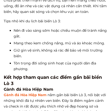
chưa phát triển mạnh về dịch vụ, bạn nên mang theo nước
uống, đồ ăn nhẹ và các vật dụng cá nhân cần thiết. Khi tắm
biển, hãy quan sát sóng và chọn khu vực an toàn.
Tips nhỏ khi du lịch bãi biển Lò 3:
Nên đi vào sáng sớm hoặc chiều muộn để tránh nắng
gắt.
Mang theo kem chống nắng, mũ và áo khoác mỏng.
Giữ gìn vệ sinh, không xả rác để bảo vệ môi trường
biển.
Tôn trọng đời sống sinh hoạt của người dân địa
phương.
Kết hợp tham quan các điểm gần bãi biển
Lò 3
Gành đá Hòa Hiệp Nam
Gành đá Hòa Hiệp Nam
nằm gần bãi biển Lò 3, nổi bật với
những khối đá tự nhiên ven biển. Đây là điểm ngắm cảnh
và check in rất được yêu thích nhờ vẻ đẹp hoang sơ và