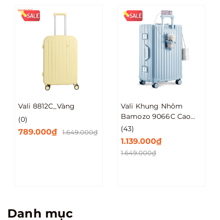
Vali 8812C_Vàng
Vali Khung Nhôm
Bamozo 9066C Cao
(0)
Cấp Size 20/24/28
(43)
789.000₫
1.649.000₫
1.139.000₫
1.649.000₫
Danh mục