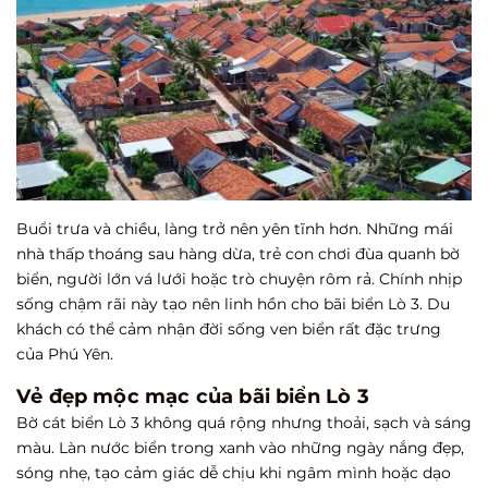
Buổi trưa và chiều, làng trở nên yên tĩnh hơn. Những mái
nhà thấp thoáng sau hàng dừa, trẻ con chơi đùa quanh bờ
biển, người lớn vá lưới hoặc trò chuyện rôm rả. Chính nhịp
sống chậm rãi này tạo nên linh hồn cho bãi biển Lò 3. Du
khách có thể cảm nhận đời sống ven biển rất đặc trưng
của Phú Yên.
Vẻ đẹp mộc mạc của bãi biển Lò 3
Bờ cát biển Lò 3 không quá rộng nhưng thoải, sạch và sáng
màu. Làn nước biển trong xanh vào những ngày nắng đẹp,
sóng nhẹ, tạo cảm giác dễ chịu khi ngâm mình hoặc dạo