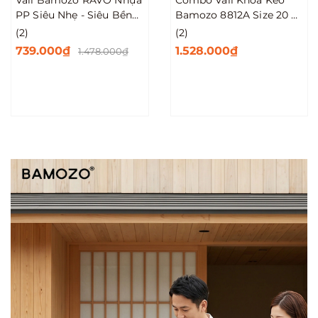
PP Siêu Nhẹ - Siêu Bền
Bamozo 8812A Size 20 +
Size 20/24/28
24 Inch
(2)
(2)
739.000₫
1.528.000₫
1.478.000₫