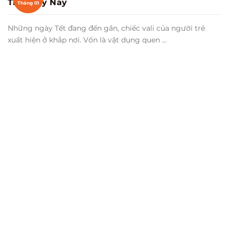
Tháng 01
Khám Phá Điều Kỳ Lạ Trong Chiếc Vali Của Giới
Trẻ Ngày Nay
Những ngày Tết đang đến gần, chiếc vali của người trẻ
xuất hiện ở khắp nơi. Vốn là vật dụng quen ...