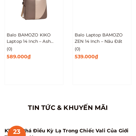
Balo BAMOZO KIKO
Balo Laptop BAMOZO
Laptop 14 Inch – Ash
ZEN 14 Inch – Nâu Đất
Grey
(0)
(0)
589.000₫
539.000₫
TIN TỨC & KHUYẾN MÃI
23