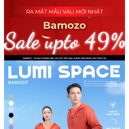
RA MẮT MẪU VALI MỚI NHẤT
Bamozo
Sale upto 49%