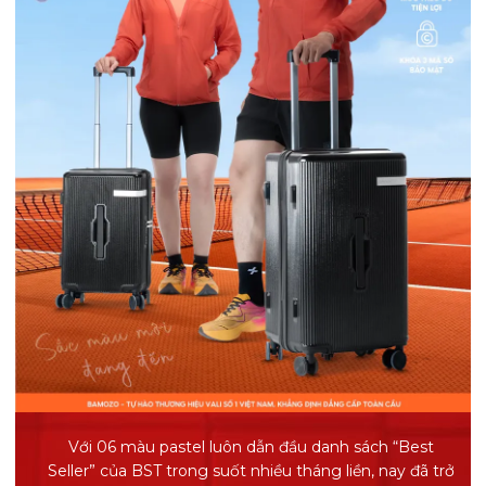
Với 06 màu pastel luôn dẫn đầu danh sách “Best
Seller” của BST trong suốt nhiều tháng liền, nay đã trở